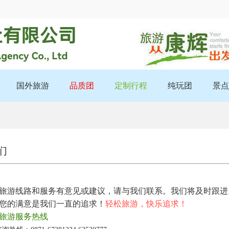
国外旅游
品质团
定制行程
纯玩团
景点
们
旅游线路和服务有意见或建议，请与我们联系。我们将及时跟进
您的满意是我们一直的追求！
轻松旅游，快乐追求！
旅游服务热线