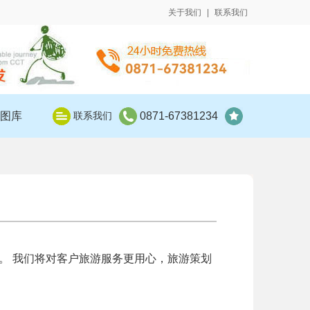
关于我们
|
联系我们
图库
联系我们
0871-67381234
。 我们将对客户旅游服务更用心，旅游策划