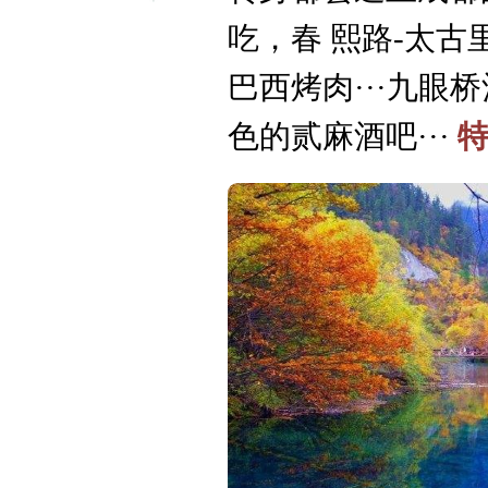
吃，春
熙路-太古
巴西烤肉···九
色的贰麻酒吧···