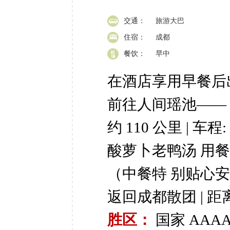
交通：
旅游大巴
住宿：
成都
餐饮：
早中
在酒店享用早餐后出发
前往人间瑶池——
约 110 公里 | 车程:
酸萝卜老鸭汤 用餐时间:
（中餐特
别贴心
返回成都散团 | 距离: 
胜区：
国家 AA