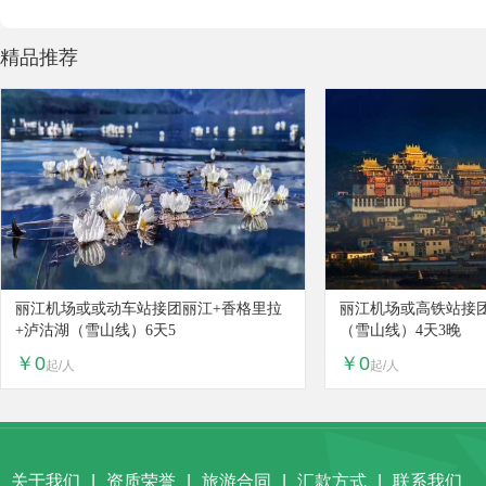
精品推荐
丽江机场或或动车站接团丽江+香格里拉
丽江机场或高铁站接团
+泸沽湖（雪山线）6天5
（雪山线）4天3晚
￥0
￥0
起/人
起/人
关于我们
|
资质荣誉
|
旅游合同
|
汇款方式
|
联系我们