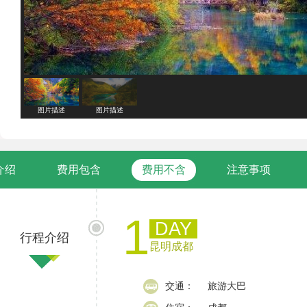
图片描述
图片描述
介绍
费用包含
费用不含
注意事项
1
DAY
行程介绍
昆明成都
交通：
旅游大巴